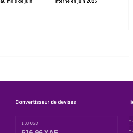
 au mois de juin
interne en juin 2025
Convertisseur de devises
l
1.00
USD
=
616.96
XAF