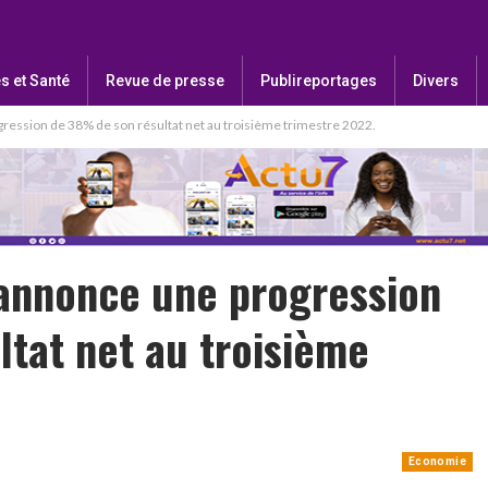
s et Santé
Revue de presse
Publireportages
Divers
ession de 38% de son résultat net au troisième trimestre 2022.
annonce une progression
tat net au troisième
Economie