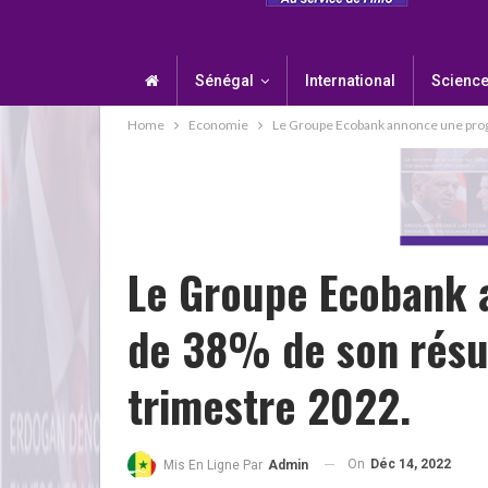
Sénégal
International
Science
Home
Economie
Le Groupe Ecobank annonce une progr
Le Groupe Ecobank 
de 38% de son résul
trimestre 2022.
On
Déc 14, 2022
Mis En Ligne Par
Admin