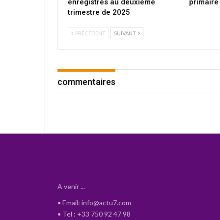
enregistrés au deuxième
primaire
trimestre de 2025
PRÉCÉDENT
SUIVANT
commentaires
A venir ...
• Email: info@actu7.com
• Tel : +33 750 92 47 98