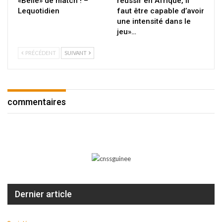
«Belle» de match ! –
réussir en Afrique, il
Lequotidien
faut être capable d’avoir
une intensité dans le
jeu»…
PRÉCÉDENT
SUIVANT
commentaires
Dernier article