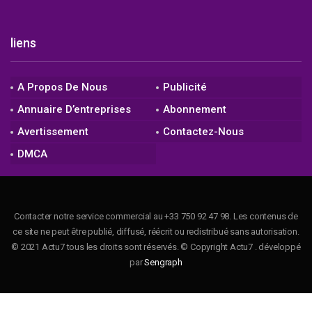
liens
A Propos De Nous
Publicité
Annuaire D’entreprises
Abonnement
Avertissement
Contactez-Nous
DMCA
Contacter notre service commercial au +33 750 92 47 98. Les contenus de
ce site ne peut être publié, diffusé, réécrit ou redistribué sans autorisation.
© 2021 Actu7 tous les droits sont réservés. © Copyright Actu7 . développé
par
Sengraph
sunny
movies4me.c
porn333
mayor
riya
the
انيكك
سكس
desi
hindi
roja
freehd18
dirty
sex.com.
live