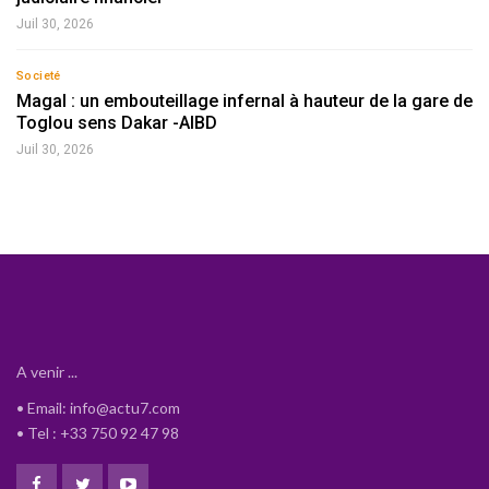
Juil 30, 2026
Societé
Magal : un embouteillage infernal à hauteur de la gare de
Toglou sens Dakar -AIBD
Juil 30, 2026
A venir ...
• Email: info@actu7.com
• Tel : +33 750 92 47 98