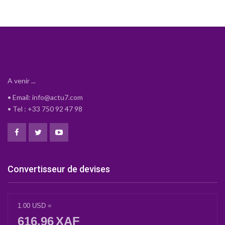
A venir ...
• Email: info@actu7.com
• Tel : +33 750 92 47 98
Convertisseur de devises
1.00
USD
=
616.96
XAF