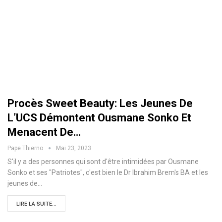
Procès Sweet Beauty: Les Jeunes De
L’UCS Démontent Ousmane Sonko Et
Menacent De…
Pape Thierno
Mai 23, 2023
S'il y a des personnes qui sont d'être intimidées par Ousmane
Sonko et ses "Patriotes", c'est bien le Dr Ibrahim Brem's BA et les
jeunes de…
LIRE LA SUITE...