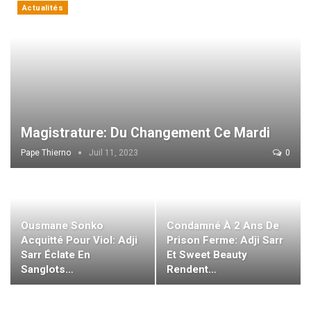
Actualités
Magistrature: Du Changement Ce Mardi
Pape Thierno
Juil 11, 2023
0
Ousmane Sonko
Condamné À 2 Ans De
Acquitté Pour Viol: Adji
Prison Ferme: Adji Sarr
Sarr Éclate En
Et Sweet Beauty
Sanglots…
Rendent…